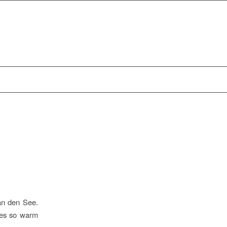
an den See.
a es so warm