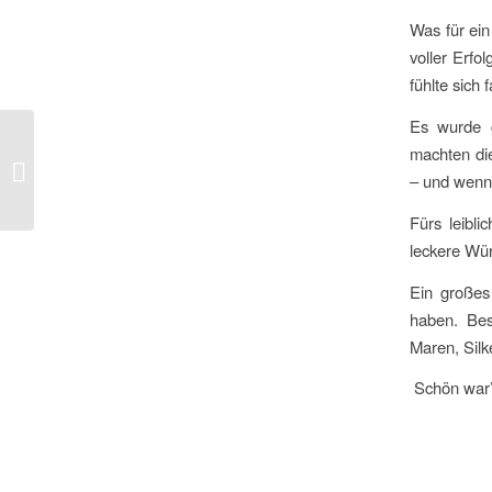
Was für ei
voller Erfo
fühlte sich
Es wurde g
machten di
Emma probt wieder…
– und wenn
Fürs leibli
leckere Wür
Ein großes
haben. Bes
Maren, Silk
Schön war’