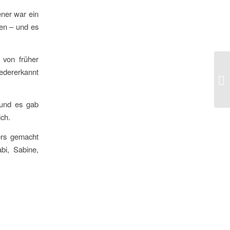
ner war ein
den – und es
 von früher
edererkannt
n und es gab
ich.
ers gemacht
bi, Sabine,