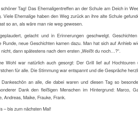
n schöner Tag! Das Ehemaligentreffen an der Schule am Deich in Wee
lg. Viele Ehemalige haben den Weg zurück an ihre alte Schule gefun
 fast so an, als wäre man nie weg gewesen.
eplaudert, gelacht und in Erinnerungen geschwelgt. Geschichten
e Runde, neue Geschichten kamen dazu. Man hat sich auf Anhieb wi
 nicht, dann spätestens nach dem ersten „Weißt du noch…?“.
che Wohl war natürlich auch gesorgt: Der Grill lief auf Hochtoure
stchen für alle. Die Stimmung war entspannt und die Gespräche herzl
 Dankeschön an alle, die dabei waren und diesen Tag so besond
onderer Dank den fleißigen Menschen im Hintergrund: Marco, Ga
e, Andreas, Maike, Frauke, Frank.
s – bis zum nächsten Mal!