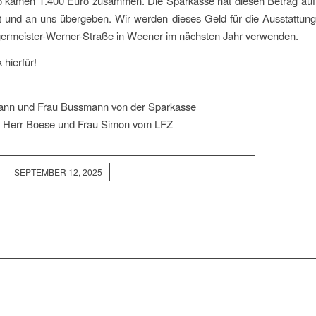
So kamen 1.400 Euro zusammen. Die Sparkasse hat diesen Betrag auf
t und an uns übergeben. Wir werden dieses Geld für die Ausstattung
germeister-Werner-Straße in Weener im nächsten Jahr verwenden.
 hierfür!
nn und Frau Bussmann von der Sparkasse
, Herr Boese und Frau Simon vom LFZ
/
SEPTEMBER 12, 2025