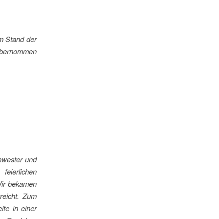
m Stand der
 übernommen
chwester und
feierlichen
Wir bekamen
reicht. Zum
lte in einer