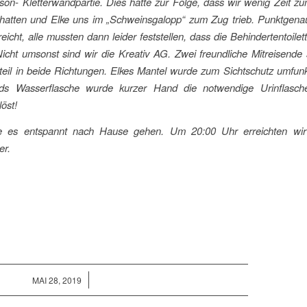
son- Kletterwandpartie. Dies hatte zur Folge, dass wir wenig Zeit z
hatten und Elke uns im „Schweinsgalopp“ zum Zug trieb. Punktgena
icht, alle mussten dann leider feststellen, dass die Behindertentoilett
cht umsonst sind wir die Kreativ AG. Zwei freundliche Mitreisende 
eil in beide Richtungen. Elkes Mantel wurde zum Sichtschutz umfunk
ds Wasserflasche wurde kurzer Hand die notwendige Urinflasche
öst!
e es entspannt nach Hause gehen. Um 20:00 Uhr erreichten wi
er.
/
MAI 28, 2019