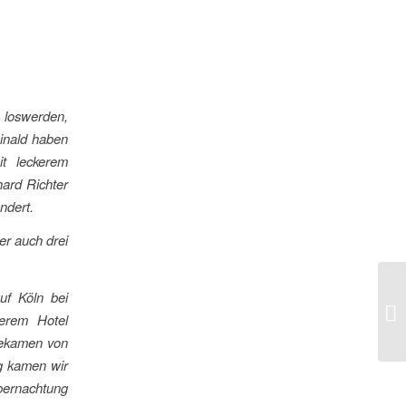
 loswerden,
einald haben
t leckerem
ard Richter
ndert.
er auch drei
uf Köln bei
erem Hotel
bekamen von
g kamen wir
bernachtung