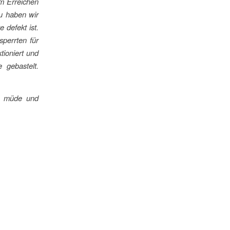
um Erreichen
u haben wir
e defekt ist.
sperrten für
tioniert und
 gebastelt.
r müde und