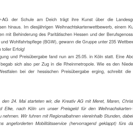
iv-AG der Schule am Deich trägt ihre Kunst über die Landesg
sen hinaus. Im diesjährigen Weihnachtskartenwettbewerb, einem Kun
nen mit Behinderung des Paritätischen Hessen und der Berufsgenosse
 und Wohlfahrtspflege (BGW), gewann die Gruppe unter 235 Wettbe
 toller Erfolg!
ung und Preisübergabe fand nun am 25.05. in Köln statt. Eine Ab
 begab sich also per Zug in die Rheinmetropole. Wie es den Niede
Westfalen bei der hessischen Preisübergabe erging, schreibt di
 den 24. Mai starteten wir, die Kreativ AG mit Meret, Maren, Christ
d Elke, nach Köln um unser Preisgeld für den Weihnachskarten
 nehmen. Wir fuhren mit Regionalbahnen viereinhalb Stunden, dabei
s angeforderten Mobilitätsservice (hervorragend geklappt) fürs d