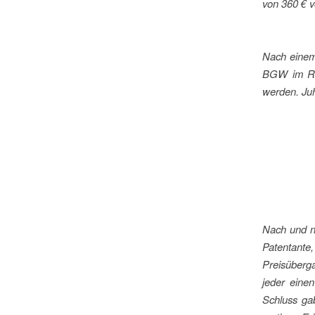
von 360 € v
Nach einem
BGW im Rhe
werden. Ju
Nach und na
Patentante
Preisüberg
jeder eine
Schluss gab