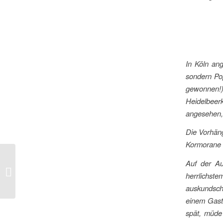
In Köln an
sondern Pop
gewonnen!
Heidelbeer
angesehen,
Die Vorhäng
Kormorane 
Auf der Au
SchülerInnen proben die
herrlichs
Juniorwahl
auskundsch
einem Gast
spät, müde