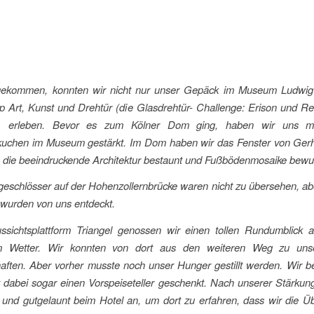
gekommen, konnten wir nicht nur unser Gepäck im Museum Ludwig
 Art, Kunst und Drehtür (die Glasdrehtür- Challenge: Erison und R
) erleben. Bevor es zum Kölner Dom ging, haben wir uns mi
kuchen im Museum gestärkt. Im Dom haben wir das Fenster von Gerh
 die beeindruckende Architektur bestaunt und Fußbödenmosaike bewu
eschlösser auf der Hohenzollernbrücke waren nicht zu übersehen, ab
wurden von uns entdeckt.
ssichtsplattform Triangel genossen wir einen tollen Rundumblick a
tem Wetter. Wir konnten von dort aus den weiteren Weg zu uns
aften. Aber vorher musste noch unser Hunger gestillt werden. Wir 
 dabei sogar einen Vorspeiseteller geschenkt. Nach unserer Stärkun
 und gutgelaunt beim Hotel an, um dort zu erfahren, dass wir die Ü