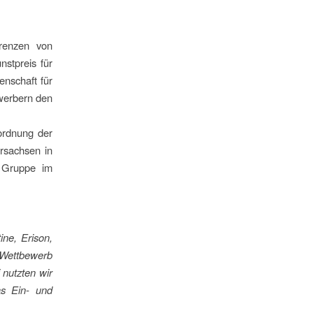
renzen von
stpreis für
nschaft für
werbern den
ordnung der
rsachsen in
e Gruppe im
ine, Erison,
-Wettbewerb
 nutzten wir
as Ein- und