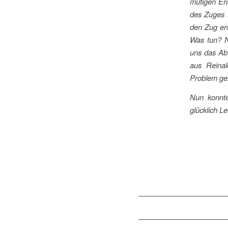
mutigen Eri
des Zuges 
den Zug erre
Was tun? Ni
uns das Abt
aus Reinal
Problem gel
Nun konnt
glücklich Le